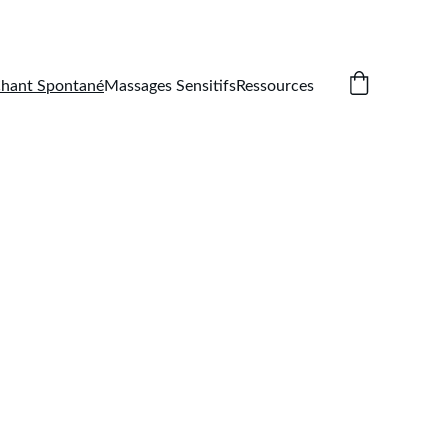
    06 11 24 15 40
hant Spontané
Massages Sensitifs
Ressources